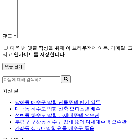
댓글
*
다음 번 댓글 작성을 위해 이 브라우저에 이름, 이메일, 그
리고 웹사이트를 저장합니다.
다
음
최신 글
에
대
당하동 배수구 막힘 단독주택 변기 역류
해
대곡동 하수도 막힘 신축 오피스텔 배수
검
선린동 하수도 막힘 다세대주택 오수관
색
부평구 구산동 하수구 업체 뚫어 다세대주택 오수관
하
가좌동 싱크대막힘 원룸 배수구 뚫음
기...