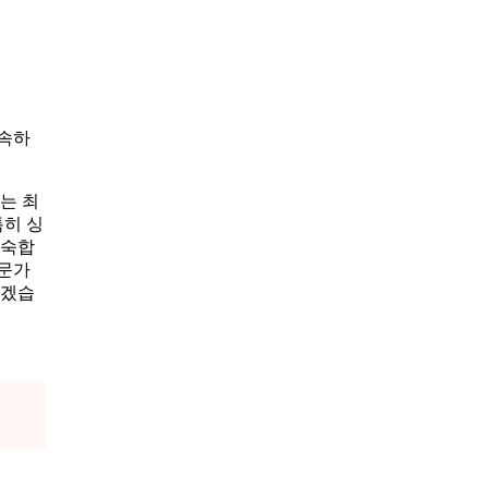
신속하
는 최
특히 싱
능숙합
전문가
리겠습