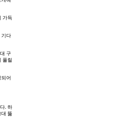
이 가득
 기다
대 구
이 풀릴
성되어
다. 하
크대 뚫