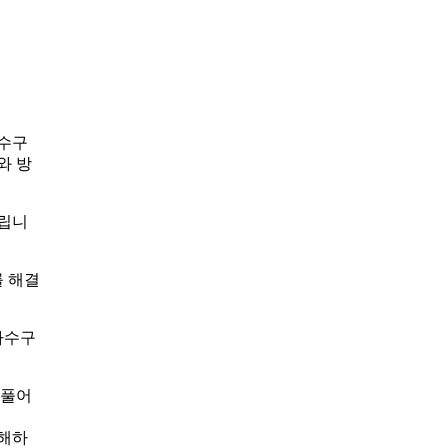
하수구
와 방
드립니
를 해결
하수구
 풀어
용해하